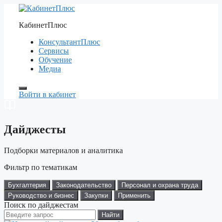
Перейти
к
КабинетПлюс
содержимому
КонсультантПлюс
Сервисы
Обучение
Медиа
Войти в кабинет
Дайджесты
Подборки материалов и аналитика
Фильтр по тематикам
Бухгалтерия
Законодательство
Персонал и охрана труда
Руководство и бизнес
Закупки
Применить
Поиск по дайджестам
Найти