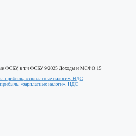
вые ФСБУ, в т.ч ФСБУ 9/2025 Доходы и МСФО 15
а прибыль, «зарплатные налоги», НДС