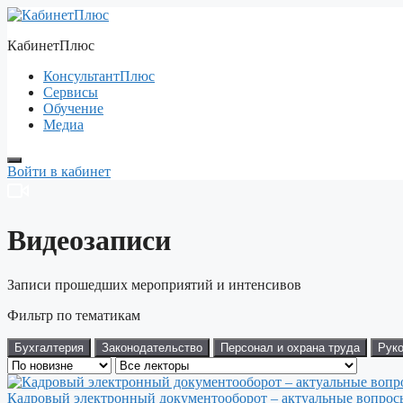
Перейти
к
КабинетПлюс
содержимому
КонсультантПлюс
Сервисы
Обучение
Медиа
Войти в кабинет
Видеозаписи
Записи прошедших мероприятий и интенсивов
Фильтр по тематикам
Бухгалтерия
Законодательство
Персонал и охрана труда
Руко
Кадровый электронный документооборот – актуальные вопрос