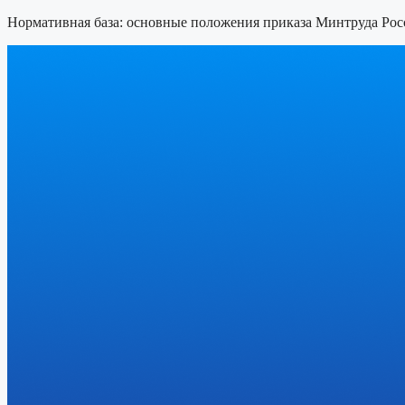
Нормативная база: основные положения приказа Минтруда Рос