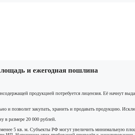
 площадь и ежегодная пошлина
тинсодержащей продукцией потребуется лицензия. Её начнут выд
но и позволит закупать, хранить и продавать продукцию. Исклю
 в размере 20 000 рублей.
 менее 5 кв. м. Субъекты РФ могут увеличить минимальную площа
или ИП. Нарушение этих требований приведёт к аннулированию 