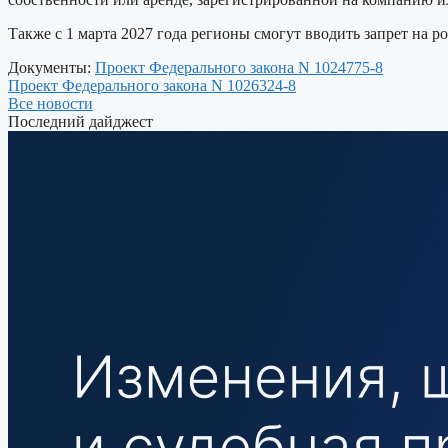
Также с 1 марта 2027 года регионы смогут вводить запрет на р
Документы:
Проект Федерального закона N 1024775-8
Проект Федерального закона N 1026324-8
Все новости
Последний дайджест