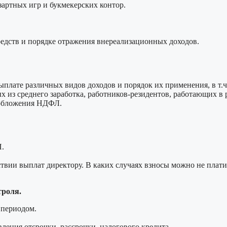
зартных игр и букмекерских контор.
едств и порядке отражения внереализационных доходов.
лате различных видов доходов и порядок их применения, в т.ч
из среднего заработка, работников-резидентов, работающих в 
ообложения НДФЛ.
П.
твии выплат директору. В каких случаях взносы можно не плати
троля.
 периодом.
ления отсрочки, рассрочки, налогового кредита.