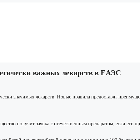
тегически важных лекарств в ЕАЭС
чески значимых лекарств. Новые правила предоставят преимуще
щество получит заявка с отечественным препаратом, если его п
российской или евразийской продукции с минимум 100 баллами 