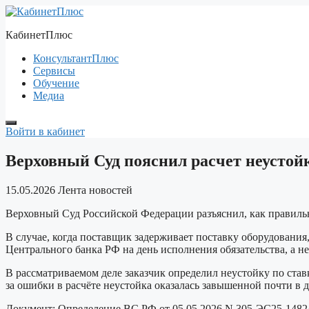
Перейти
к
КабинетПлюс
содержимому
КонсультантПлюс
Сервисы
Обучение
Медиа
Войти в кабинет
Верховный Суд пояснил расчет неустойк
15.05.2026
Лента новостей
Верховный Суд Российской Федерации разъяснил, как правильн
В случае, когда поставщик задерживает поставку оборудования,
Центрального банка РФ на день исполнения обязательства, а не
В рассматриваемом деле заказчик определил неустойку по ставк
за ошибки в расчёте неустойка оказалась завышенной почти в д
Документ:
Определение ВС РФ от 05.05.2026 N 305-ЭС25-1482