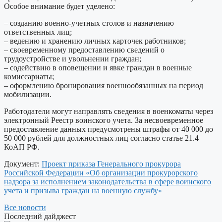
Особое внимание будет уделено:
– созданию военно-учетных столов и назначению
ответственных лиц;
– ведению и хранению личных карточек работников;
– своевременному предоставлению сведений о
трудоустройстве и увольнении граждан;
– содействию в оповещении и явке граждан в военные
комиссариаты;
– оформлению бронирования военнообязанных на период
мобилизации.
Работодатели могут направлять сведения в военкоматы через
электронный Реестр воинского учета. За несвоевременное
предоставление данных предусмотрены штрафы от 40 000 до
50 000 рублей для должностных лиц согласно статье 21.4
КоАП РФ.
Документ:
Проект приказа Генерального прокурора
Российской Федерации «Об организации прокурорского
надзора за исполнением законодательства в сфере воинского
учета и призыва граждан на военную службу»
Все новости
Последний дайджест