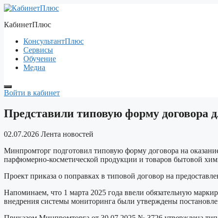
Перейти
к
КабинетПлюс
содержимому
КонсультантПлюс
Сервисы
Обучение
Медиа
Войти в кабинет
Представили типовую форму договора 
02.07.2026
Лента новостей
Минпромторг подготовил типовую форму договора на оказание
парфюмерно-косметической продукции и товаров бытовой хими
Проект приказа о поправках в типовой договор на предоставл
Напоминаем,
что 1 марта 2025 года ввели обязательную марк
внедрения системы мониторинга были утверждены постановлен
Приказом Минпромторга от 30.07.2025 № 3726 утверждена типо