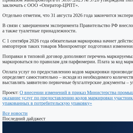
заключать с ООО «Оператор-ЦРПТ».
Отдельно отметим, что 31 августа 2026 года закончится эксп
В связи с завершением эксперимента Правительство РФ внесл
а также туалетные принадлежности.
С 1 сентября 2026 года обязательная маркировка начнет действ
импортеров таких товаров Минпромторг подготовил изменения
Поправки в типовой договор дополняют перечень маркируемых
маркироваться по правилам для парфюмерии. Плата за код марки
Оплата услуг по предоставлению кодов маркировки производит
определяет самостоятельно – исходя из необходимого количест
выставлять заявителю первичные бухгалтерские документы – у
Проект:
О внесении изменений в приказ Министерства промыш
оказание услуг по предоставлению кодов маркировки участни
упакованных в потребительскую упаковку»
Все новости
Последний дайджест