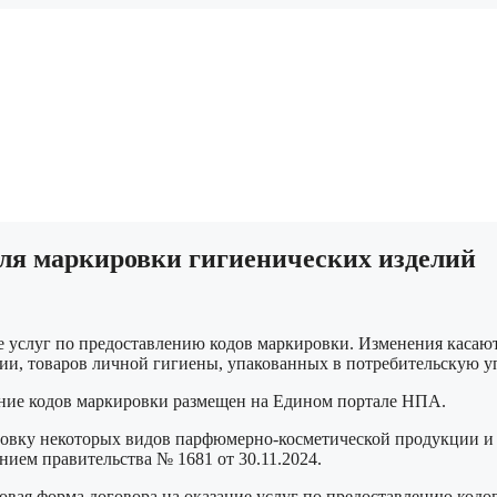
для маркировки гигиенических изделий
 услуг по предоставлению кодов маркировки. Изменения касаю
и, товаров личной гигиены, упакованных в потребительскую у
ение кодов маркировки размещен на Едином портале НПА.
ировку некоторых видов парфюмерно-косметической продукции и
ием правительства № 1681 от 30.11.2024.
вая форма договора на оказание услуг по предоставлению кодо