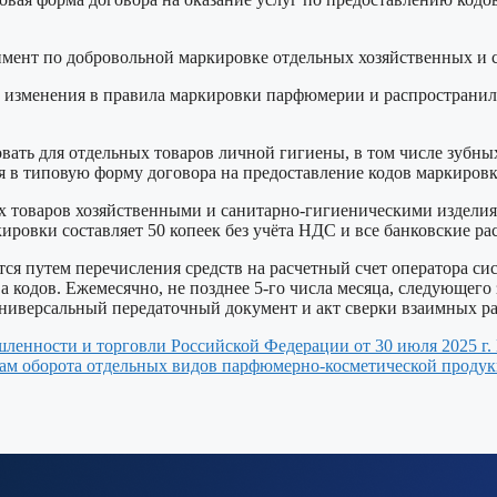
еримент по добровольной маркировке отдельных хозяйственных и
о изменения в правила маркировки парфюмерии и распространил
овать для отдельных товаров личной гигиены, в том числе зубны
 в типовую форму договора на предоставление кодов маркировк
 товаров хозяйственными и санитарно-гигиеническими изделия
ровки составляет 50 копеек без учёта НДС и все банковские рас
ся путем перечисления средств на расчетный счет оператора си
ва кодов. Ежемесячно, не позднее 5-го числа месяца, следующег
ниверсальный передаточный документ и акт сверки взаимных ра
ленности и торговли Российской Федерации от 30 июля 2025 г.
кам оборота отдельных видов парфюмерно-косметической продук