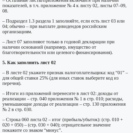
– Остальные листы/приложения включайте при наличии
показателей, в т.ч. приложение № 4 к листу 02, листы 07–09,
08.
– Подраздел 1.3 раздела 1 заполняйте, если есть лист 03 или
04; обычно – при выплате дивидендов российским
организациям.
– Лист 07 заполняют только в годовой декларации при
наличии оснований (например, имущество от
благотворительности или целевого финансирования).
5. Как заполнить лист 02
– В листе 02 укажите признак налогоплательщика: код “01” –
для общей ставки 25% (для иных ставок выберите код из
перечня).
– Итоги из приложений перенесите в лист 02: доходы от
реализации – стр. 040 приложения № 1 в стр. 010; расходы,
уменьшающие доходы от реализации – стр. 130 приложения
№ 2 в стр. 030.
– Строка 060 листа 02 – итог (прибыль/убыток): (стр. 010 +
020 + 050) – (стр. 030 + 040); отрицательное значение
покажите со знаком “минус”.