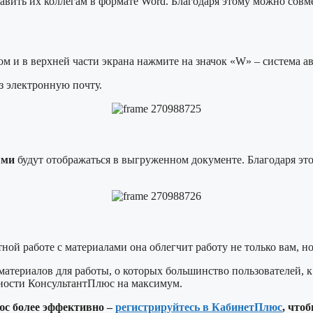
вить их коллегам в формате Word. Благодаря этому можно совме
м и в верхней части экрана нажмите на значок «W» – система а
з электронную почту.
ями
будут отображаться в выгруженном документе. Благодаря эт
ой работе с материалами она облегчит работу не только вам, но
атериалов для работы, о которых большинство пользователей, к
жности КонсультантПлюс на максимум.
юс более эффективно –
регистрируйтесь в КабинетПлюс
, что