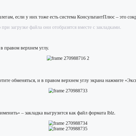
легам, если у них тоже есть система КонсультантПлюс – это сок
при загрузке файла они отобразятся вместе с закладками.
в правом верхнем углу.
отите обменяться, и в правом верхнем углу экрана нажмите «Эк
енить» – закладка выгрузится как файл формата lblz.