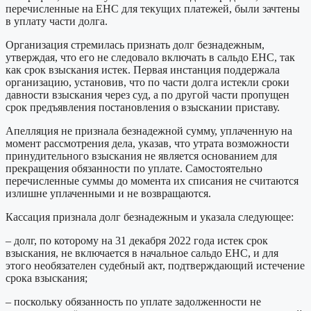
перечисленные на ЕНС для текущих платежей, были зачтены
в уплату части долга.
Организация стремилась признать долг безнадежным,
утверждая, что его не следовало включать в сальдо ЕНС, так
как срок взыскания истек. Первая инстанция поддержала
организацию, установив, что по части долга истекли сроки
давности взыскания через суд, а по другой части пропущен
срок предъявления постановления о взыскании приставу.
Апелляция не признала безнадежной сумму, уплаченную на
момент рассмотрения дела, указав, что утрата возможности
принудительного взыскания не является основанием для
прекращения обязанности по уплате. Самостоятельно
перечисленные суммы до момента их списания не считаются
излишне уплаченными и не возвращаются.
Кассация признала долг безнадежным и указала следующее:
– долг, по которому на 31 декабря 2022 года истек срок
взыскания, не включается в начальное сальдо ЕНС, и для
этого необязателен судебный акт, подтверждающий истечение
срока взыскания;
– поскольку обязанность по уплате задолженности не