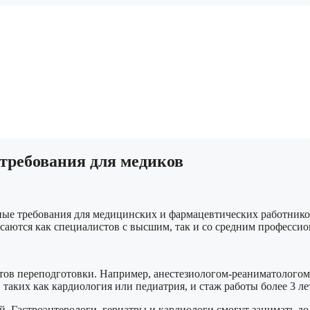
требования для медиков
нные требования для медицинских и фармацевтических работник
асаются как специалистов с высшим, так и со средним професси
тов переподготовки. Например, анестезиологом-реаниматологом
таких как кардиология или педиатрия, и стаж работы более 3 ле
. Гастроэнтерологи, гериатры и кардиологи смогут занимать до