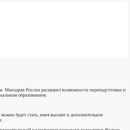
ов. Минздрав России расширил возможности переподготовки и
ональным образованием.
 можно будет стать, имея высшее и дополнительное
т.
лжности врачей по медицине здорового долголетия. Врачам