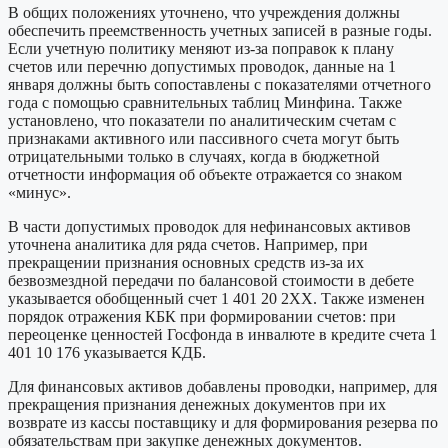
В общих положениях уточнено, что учреждения должны
обеспечить преемственность учетных записей в разные годы.
Если учетную политику меняют из-за поправок к плану
счетов или перечню допустимых проводок, данные на 1
января должны быть сопоставлены с показателями отчетного
года с помощью сравнительных таблиц Минфина. Также
установлено, что показатели по аналитическим счетам с
признаками активного или пассивного счета могут быть
отрицательными только в случаях, когда в бюджетной
отчетности информация об объекте отражается со знаком
«минус».
В части допустимых проводок для нефинансовых активов
уточнена аналитика для ряда счетов. Например, при
прекращении признания основных средств из-за их
безвозмездной передачи по балансовой стоимости в дебете
указывается обобщенный счет 1 401 20 2XX. Также изменен
порядок отражения КБК при формировании счетов: при
переоценке ценностей Госфонда в инвалюте в кредите счета 1
401 10 176 указывается КДБ.
Для финансовых активов добавлены проводки, например, для
прекращения признания денежных документов при их
возврате из кассы поставщику и для формирования резерва по
обязательствам при закупке денежных документов.