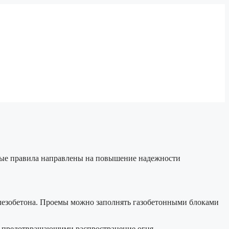
вые правила направлены на повышение надежности
езобетона. Проемы можно заполнять газобетонными блоками
и, предотвращающими распространение огня.