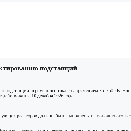
ектированию подстанций
ию подстанций переменного тока с напряжением 35–750 кВ. Но
 действовать с 10 декабря 2026 года.
ирующих реакторов должны быть выполнены из монолитного жел
еобходимо разделять взаиморезервируемые группы конструкциям