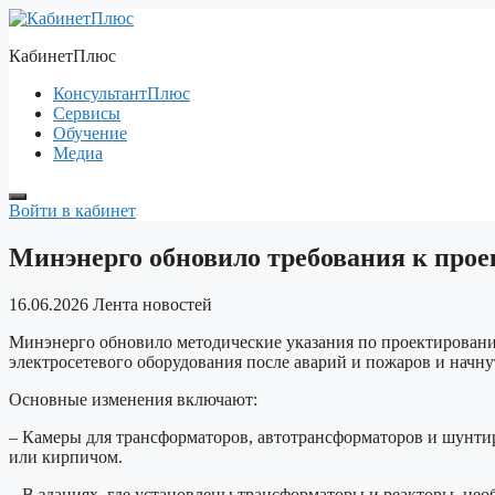
Перейти
к
КабинетПлюс
содержимому
КонсультантПлюс
Сервисы
Обучение
Медиа
Войти в кабинет
Минэнерго обновило требования к про
16.06.2026
Лента новостей
Минэнерго обновило методические указания по проектирован
электросетевого оборудования после аварий и пожаров и начнут
Основные изменения включают:
– Камеры для трансформаторов, автотрансформаторов и шунт
или кирпичом.
– В зданиях, где установлены трансформаторы и реакторы, н