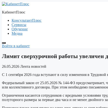
Перейти
к
КабинетПлюс
содержимому
КонсультантПлюс
Сервисы
Обучение
Медиа
Войти в кабинет
Лимит сверхурочной работы увеличен д
26.05.2026
Лента новостей
С 1 сентября 2026 года вступают в силу изменения в Трудовой
Федеральный закон от 25.05.2026 № 144-ФЗ предусматривает, ч
или коллективного договора. При этом необходимо письменно
Ограничения касаются сотрудников с вредными условиями труда,
полуторного размера за первые два часа и не менее двойного з
Поправки также дают право на один день отгула за счет работо