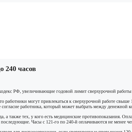
о 240 часов
 кодекс РФ, увеличивающие годовой лимит сверхурочной работы 
то работники могут привлекаться к сверхурочной работе свыше 1
е согласие работника, который может выбрать между денежной 
 а также тех, у кого есть медицинские противопоказания. Оплат
а последующие. Часы с 121-го по 240-й оплачиваются не менее че
дателя для диспансеризации, если сверхурочные превышают 120 ч