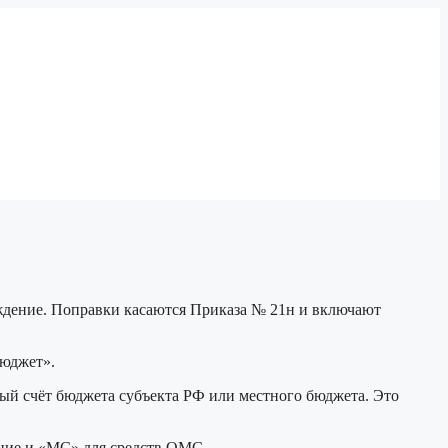
ждение. Поправки касаются Приказа № 21н и включают
бюджет».
ный счёт бюджета субъекта РФ или местного бюджета. Это
ание и «МС» для средств ОМС.