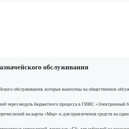
казначейского обслуживания
ейского обслуживания, которые вынесены на общественное обсу
ений через модуль бюджетного процесса в ГИИС «Электронный 
еречислений на карты «Мир» и для привлечения средств на еди
втономных учреждений, такие как «ГЗ» для субсидий на госзад