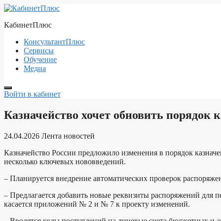
Перейти
к
КабинетПлюс
содержимому
КонсультантПлюс
Сервисы
Обучение
Медиа
Войти в кабинет
Казначейство хочет обновить порядок 
24.04.2026
Лента новостей
Казначейство России предложило изменения в порядок казнач
несколько ключевых нововведений.
– Планируется внедрение автоматических проверок распоряж
– Предлагается добавить новые реквизиты распоряжений для п
касается приложений № 2 и № 7 к проекту изменений.
– Вводятся коды поступлений на лицевые счета бюджетных и а