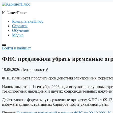
Перейти
к
КабинетПлюс
содержимому
КонсультантПлюс
Сервисы
Обучение
Медиа
Войти в кабинет
ФНС предложила убрать временные ог
19.06.2026
Лента новостей
ФНС планирует продлить срок действия электронных форматов 
Напомним, что с 1 сентября 2026 года вступят в силу новые т
транспортных накладных и других сопроводительных докумен
Действующие форматы, утвержденные приказом ФНС от 09.12.2
избежать административных барьеров после указанной даты.
Проект:
О внесении изменений в приказ ФНС от 09.12.2021 №