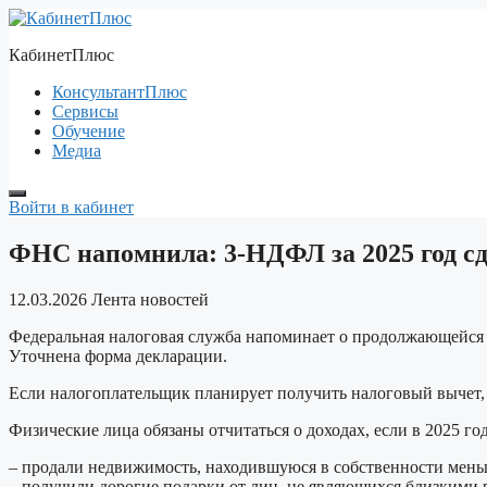
Перейти
к
КабинетПлюс
содержимому
КонсультантПлюс
Сервисы
Обучение
Медиа
Войти в кабинет
ФНС напомнила: 3-НДФЛ за 2025 год сд
12.03.2026
Лента новостей
Федеральная налоговая служба напоминает о продолжающейся 
Уточнена форма декларации.
Если налогоплательщик планирует получить налоговый вычет, 
Физические лица обязаны отчитаться о доходах, если в 2025 год
– продали недвижимость, находившуюся в собственности мень
– получили дорогие подарки от лиц, не являющихся близкими